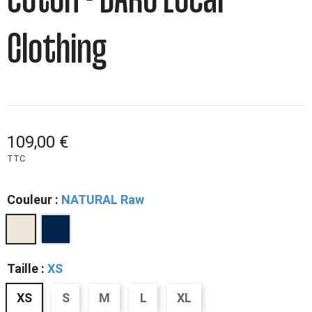
coton - DARÜ Local
Clothing
109,00 €
TTC
Couleur :
NATURAL Raw
Taille :
XS
XS
S
M
L
XL