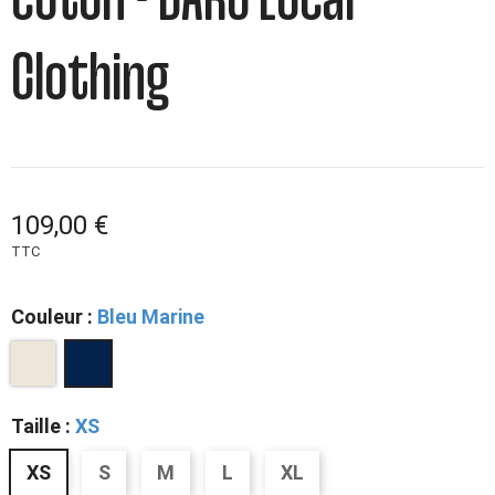
coton - DARÜ Local
Clothing
109,00 €
TTC
Couleur :
Bleu Marine
Taille :
XS
XS
S
M
L
XL