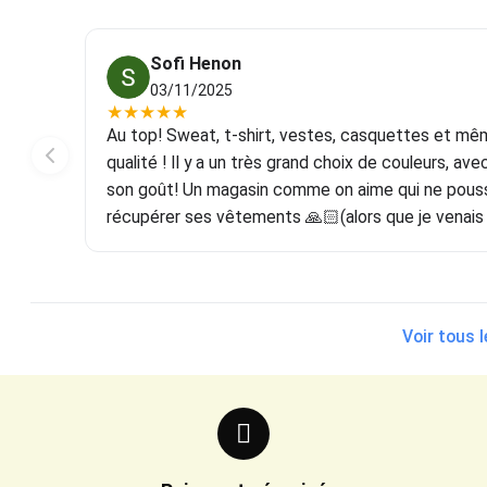
Sofi Henon
03/11/2025
★
★
★
★
★
as!
Au top! Sweat, t-shirt, vestes, casquettes et mê
qualité ! Il y a un très grand choix de couleurs, a
son goût! Un magasin comme on aime qui ne pousse
récupérer ses vêtements 🙏🏻(alors que je venais
Voir tous 