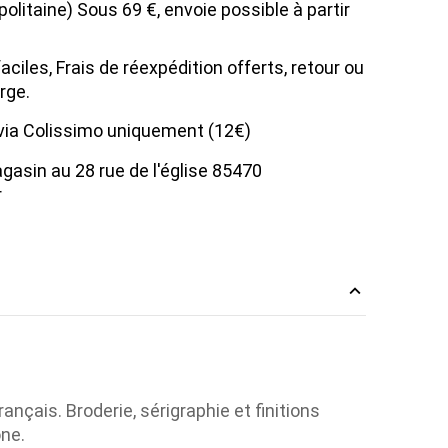
olitaine) Sous 69 €, envoie possible à partir
ciles, Frais de réexpédition offerts, retour ou
rge.
 via Colissimo uniquement (12€)
agasin au 28 rue de l'église 85470
r
nçais. Broderie, sérigraphie et finitions
one.