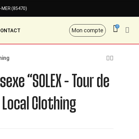
-MER (85470)
0
Mon compte
CONTACT
hing
isexe “SOLEX – Tour de
 Local Clothing