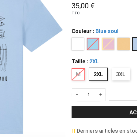
35,00 €
TTC
Couleur :
Blue soul
Taille :
2XL
M
2XL
3XL
−
+
AC
Derniers articles en sto