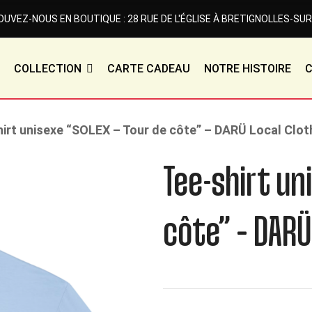
UVEZ-NOUS EN BOUTIQUE : 28 RUE DE L'ÉGLISE À BRETIGNOLLES-SUR
COLLECTION
CARTE CADEAU
NOTRE HISTOIRE
irt unisexe “SOLEX – Tour de côte” – DARÜ Local Clot
Tee-shirt un
côte” – DARÜ