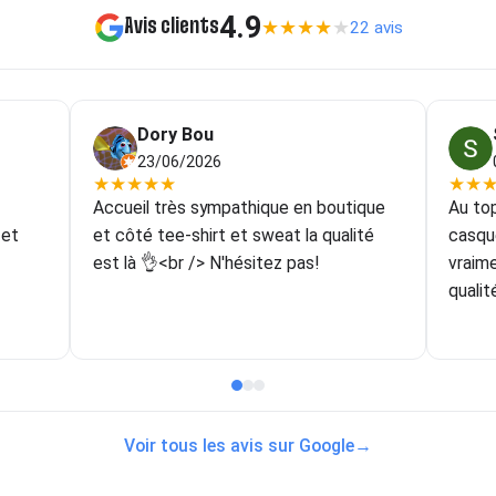
4.9
Avis clients
★
★
★
★
★
22 avis
Dory Bou
23/06/2026
★
★
★
★
★
★
★
Accueil très sympathique en boutique
Au top
 et
et côté tee-shirt et sweat la qualité
casqu
est là 👌<br /> N'hésitez pas!
vraim
qualit
couleu
forcém
goût!
ne po
même d
Voir tous les avis sur Google
→
récup
que je