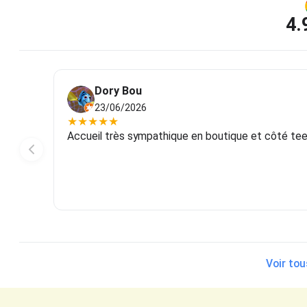
4.
Dory Bou
23/06/2026
★
★
★
★
★
Accueil très sympathique en boutique et côté tee-s
Voir tou