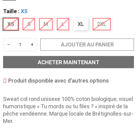
Taille :
XS
XS
S
M
L
XL
2XL
AJOUTER AU PANIER
−
+
ACHETER MAINTENANT
Produit disponible avec d'autres options
Sweat col rond unisexe 100% coton biologique, visuel
humoristique « Tu mords ou tu files ? » inspiré de la
pêche vendéenne. Marque locale de Brétignolles-sur-
Mer.