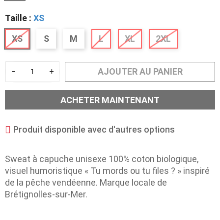
Taille :
XS
XS
S
M
L
XL
2XL
AJOUTER AU PANIER
−
+
ACHETER MAINTENANT
Produit disponible avec d'autres options
Sweat à capuche unisexe 100% coton biologique,
visuel humoristique « Tu mords ou tu files ? » inspiré
de la pêche vendéenne. Marque locale de
Brétignolles-sur-Mer.