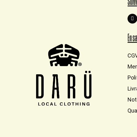
Suiv
En s
CG
Men
Pol
Liv
Not
Qua