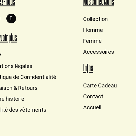
ez-nous
Nos collections
Collection
Homme
avoir plus
Femme
Accessoires
V
tions légales
Infos
itique de Confidentialité
Carte Cadeau
raison & Retours
Contact
re histoire
Accueil
lité des vêtements