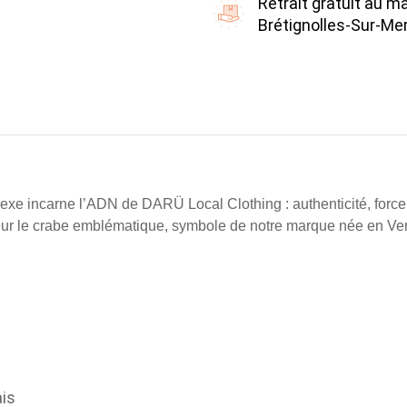
Retrait gratuit au m
Brétignolles-Sur-Me
exe incarne l’ADN de DARÜ Local Clothing : authenticité, force e
leur le crabe emblématique, symbole de notre marque née en Ve
ais