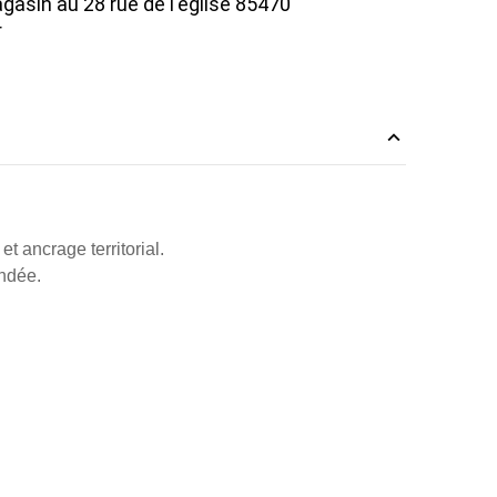
agasin au 28 rue de l'église 85470
r
t ancrage territorial.
ndée.