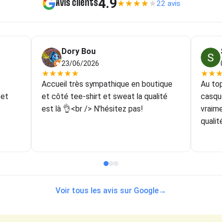
4.9
Avis clients
★
★
★
★
★
22 avis
Dory Bou
23/06/2026
★
★
★
★
★
★
★
Accueil très sympathique en boutique
Au top
 et
et côté tee-shirt et sweat la qualité
casqu
est là 👌<br /> N'hésitez pas!
vraim
qualit
couleu
forcém
goût!
ne po
même d
Voir tous les avis sur Google
→
récup
que je
malen