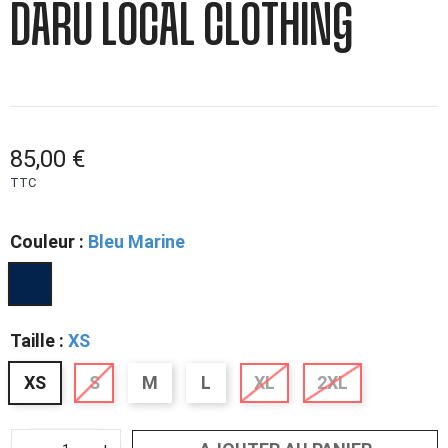
DARÜ LOCAL CLOTHING
85,00 €
TTC
Couleur :
Bleu Marine
Taille :
XS
XS
S
M
L
XL
2XL