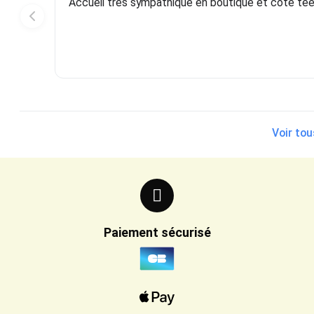
Accueil très sympathique en boutique et côté tee-s
Voir tou
Paiement sécurisé