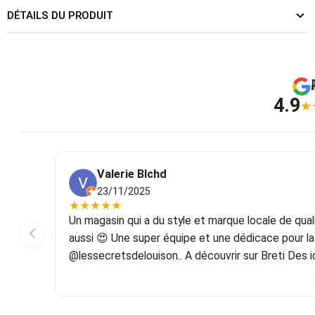
DÉTAILS DU PRODUIT
4.9
★
Valerie Blchd
23/11/2025
★
★
★
★
★
e belle
Un magasin qui a du style et marque locale de qu
ou plus!
aussi 😍 Une super équipe et une dédicace pour 
llibles
@lessecretsdelouison.. A découvrir sur Breti Des 
ché 😑).