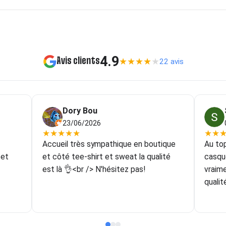
4.9
Avis clients
★
★
★
★
★
22 avis
Dory Bou
23/06/2026
★
★
★
★
★
★
★
Accueil très sympathique en boutique
Au top
 et
et côté tee-shirt et sweat la qualité
casqu
est là 👌<br /> N'hésitez pas!
vraim
qualit
couleu
forcém
goût!