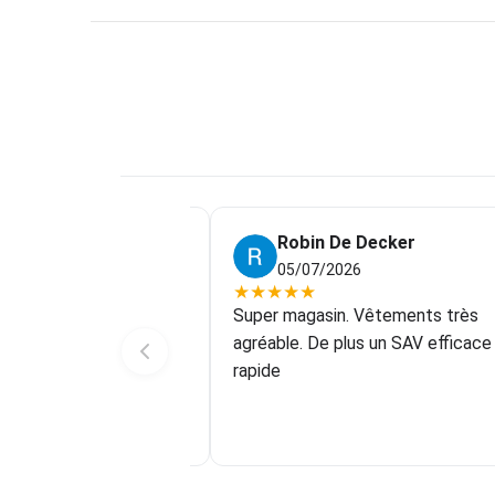
Dubois
Robin De Decker
5
05/07/2026
★
★
★
★
★
ouvert le magasin
Super magasin. Vêtements très
 voyage en Vendée en
agréable. De plus un SAV efficace
r . Le concept nous a
rapide
t nous avons passé
nos cadeaux de Noël.
Voir plus
est arrivé mercredi :
 impressions originales.