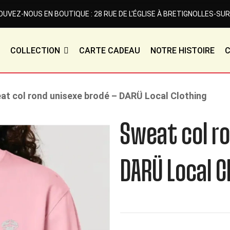
UVEZ-NOUS EN BOUTIQUE : 28 RUE DE L'ÉGLISE À BRETIGNOLLES-SUR
COLLECTION
CARTE CADEAU
NOTRE HISTOIRE
at col rond unisexe brodé – DARÜ Local Clothing
Sweat col ro
DARÜ Local C