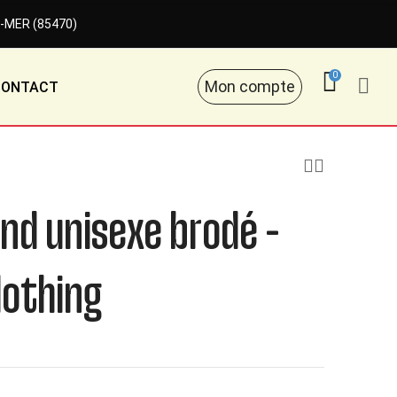
-MER (85470)
0
Mon compte
CONTACT
nd unisexe brodé –
lothing