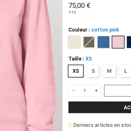
75,00 €
TTC
Couleur :
cotton pink
Taille :
XS
XS
S
M
L
−
+
AC
Derniers articles en sto