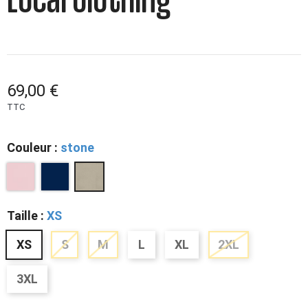
Local Clothing
69,00 €
TTC
Couleur :
stone
Taille :
XS
XS
S
M
L
XL
2XL
3XL