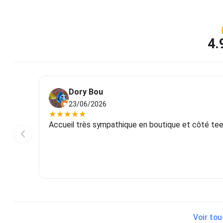
4.
Dory Bou
23/06/2026
★
★
★
★
★
Accueil très sympathique en boutique et côté tee-s
Voir tou