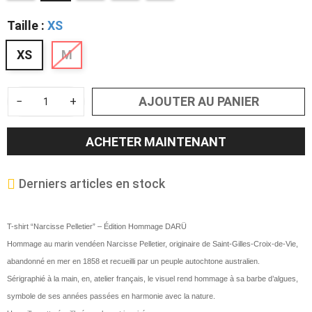
Taille :
XS
XS
M
AJOUTER AU PANIER
−
+
ACHETER MAINTENANT
Derniers articles en stock
T-shirt “Narcisse Pelletier” – Édition Hommage DARÜ
Hommage au marin vendéen Narcisse Pelletier, originaire de Saint-Gilles-Croix-de-Vie,
abandonné en mer en 1858 et recueilli par un peuple autochtone australien.
Sérigraphié à la main, en, atelier français, le visuel rend hommage à sa barbe d’algues,
symbole de ses années passées en harmonie avec la nature.