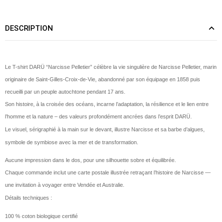
DESCRIPTION
Le T-shirt DARÜ “Narcisse Pelletier” célèbre la vie singulière de Narcisse Pelletier, marin
originaire de Saint-Gilles-Croix-de-Vie, abandonné par son équipage en 1858 puis
recueilli par un peuple autochtone pendant 17 ans.
Son histoire, à la croisée des océans, incarne l’adaptation, la résilience et le lien entre
l’homme et la nature – des valeurs profondément ancrées dans l’esprit DARÜ.
Le visuel, sérigraphié à la main sur le devant, illustre Narcisse et sa barbe d’algues,
symbole de symbiose avec la mer et de transformation.
Aucune impression dans le dos, pour une silhouette sobre et équilibrée.
Chaque commande inclut une carte postale illustrée retraçant l’histoire de Narcisse —
une invitation à voyager entre Vendée et Australie.
Détails techniques :
100 % coton biologique certifié