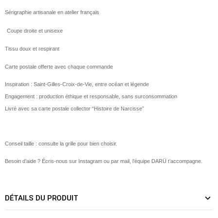
Sérigraphie artisanale en atelier français
Coupe droite et unisexe
Tissu doux et respirant
Carte postale offerte avec chaque commande
Inspiration : Saint-Gilles-Croix-de-Vie, entre océan et légende
Engagement : production éthique et responsable, sans surconsommation
Livré avec sa carte postale collector “Histoire de Narcisse”
Conseil taille : consulte la grille pour bien choisir.
Besoin d’aide ? Écris-nous sur Instagram ou par mail, l’équipe DARÜ t’accompagne.
DÉTAILS DU PRODUIT