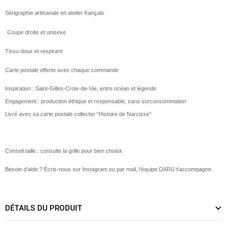
Sérigraphie artisanale en atelier français
Coupe droite et unisexe
Tissu doux et respirant
Carte postale offerte avec chaque commande
Inspiration : Saint-Gilles-Croix-de-Vie, entre océan et légende
Engagement : production éthique et responsable, sans surconsommation
Livré avec sa carte postale collector “Histoire de Narcisse”
Conseil taille : consulte la grille pour bien choisir.
Besoin d’aide ? Écris-nous sur Instagram ou par mail, l’équipe DARÜ t’accompagne.
DÉTAILS DU PRODUIT