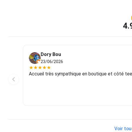
4.
Dory Bou
23/06/2026
★
★
★
★
★
Accueil très sympathique en boutique et côté tee-s
Voir tou