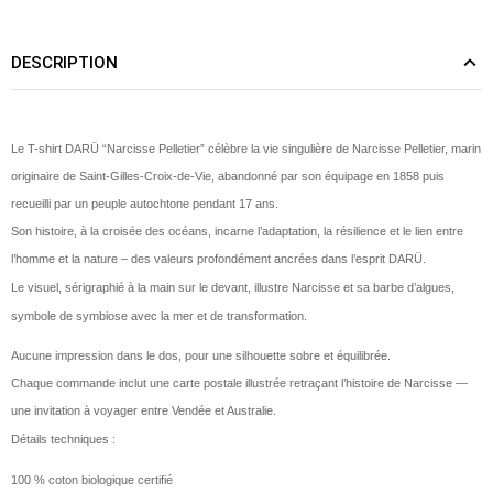
DESCRIPTION
Le T-shirt DARÜ “Narcisse Pelletier” célèbre la vie singulière de Narcisse Pelletier, marin
originaire de Saint-Gilles-Croix-de-Vie, abandonné par son équipage en 1858 puis
recueilli par un peuple autochtone pendant 17 ans.
Son histoire, à la croisée des océans, incarne l’adaptation, la résilience et le lien entre
l’homme et la nature – des valeurs profondément ancrées dans l’esprit DARÜ.
Le visuel, sérigraphié à la main sur le devant, illustre Narcisse et sa barbe d’algues,
symbole de symbiose avec la mer et de transformation.
Aucune impression dans le dos, pour une silhouette sobre et équilibrée.
Chaque commande inclut une carte postale illustrée retraçant l’histoire de Narcisse —
une invitation à voyager entre Vendée et Australie.
Détails techniques :
100 % coton biologique certifié