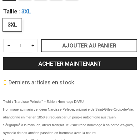
Taille :
3XL
3XL
AJOUTER AU PANIER
−
+
ACHETER MAINTENANT
Derniers articles en stock
T-shirt “Narcisse Pelletier” – Édition Hommage DARÜ
Hommage au marin vendéen Narcisse Pelletier, originaire de Saint-Gilles-Croix-de-Vie,
abandonné en mer en 1858 et recueilli par un peuple autochtone australien.
Sérigraphié à la main, en, atelier français, le visuel rend hommage à sa barbe d’algues,
symbole de ses années passées en harmonie avec la nature.