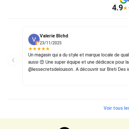
4.9
★
Valerie Blchd
23/11/2025
★
★
★
★
★
e belle
Un magasin qui a du style et marque locale de qu
ou plus!
aussi 😍 Une super équipe et une dédicace pour 
llibles
@lessecretsdelouison.. A découvrir sur Breti Des 
ché 😑).
Voir tous le