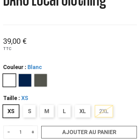
DARÜ Local Clothing
39,00 €
TTC
Couleur :
Blanc
Taille :
XS
XS
S
M
L
XL
2XL
AJOUTER AU PANIER
−
+