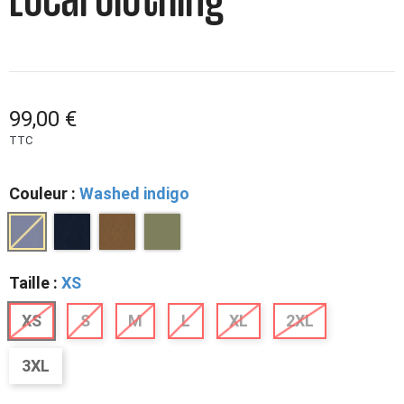
Local Clothing
99,00 €
TTC
Couleur :
Washed indigo
Taille :
XS
XS
S
M
L
XL
2XL
3XL