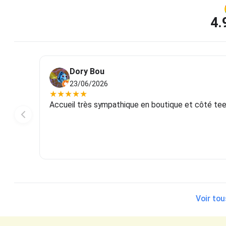
4.
Dory Bou
23/06/2026
★
★
★
★
★
Accueil très sympathique en boutique et côté tee-s
Voir tou