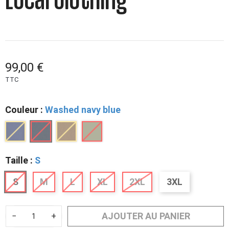
Local Clothing
99,00 €
TTC
Couleur :
Washed navy blue
Taille :
S
S
M
L
XL
2XL
3XL
AJOUTER AU PANIER
−
+