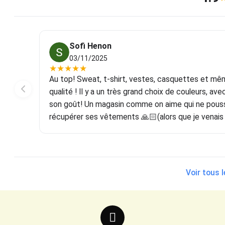
Sofi Henon
03/11/2025
★
★
★
★
★
as!
Au top! Sweat, t-shirt, vestes, casquettes et mê
qualité ! Il y a un très grand choix de couleurs, a
son goût! Un magasin comme on aime qui ne pousse
récupérer ses vêtements 🙏🏻(alors que je venais
Voir tous 