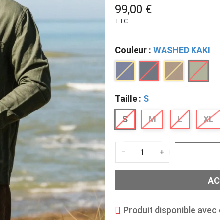
99,00 €
TTC
Couleur :
WASHED KAKI
Taille :
S
S
M
L
XL
−
+
AC
Produit disponible avec 