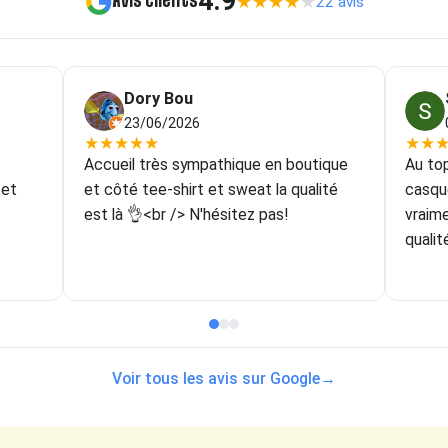
4.9
Avis clients
★
★
★
★
★
22 avis
Dory Bou
23/06/2026
★
★
★
★
★
★
★
Accueil très sympathique en boutique
Au top
 et
et côté tee-shirt et sweat la qualité
casqu
est là 👌<br /> N'hésitez pas!
vraim
qualit
couleu
forcém
goût!
ne po
même d
Voir tous les avis sur Google
→
récup
que je
malen